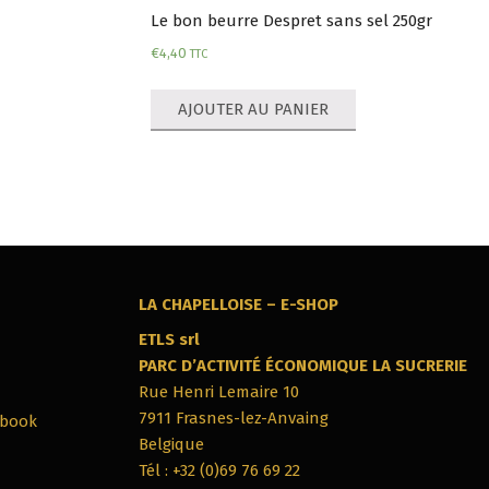
Le bon beurre Despret sans sel 250gr
€
4,40
TTC
AJOUTER AU PANIER
LA CHAPELLOISE – E-SHOP
ETLS srl
PARC‭ ‬D’ACTIVITÉ ÉCONOMIQUE LA SUCRERIE
Rue Henri Lemaire 10
7911‭ ‬Frasnes-lez-Anvaing
ebook
Belgique
Tél : +32 (0)69 76 69 22