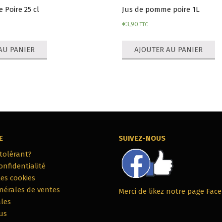
Poire 25 cl
Jus de pomme poire 1L
€
3,90
TTC
AU PANIER
AJOUTER AU PANIER
E
SUIVEZ-NOUS
ntolérant?
onfidentialité
les cookies
nérales de ventes
Merci de likez notre page Fac
les
us