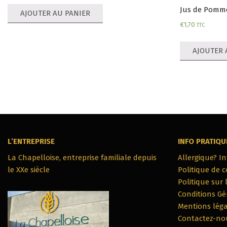
Jus de Pomme 
AJOUTER AU PANIER
€
1,70
TTC
AJOUTER 
L’ENTREPRISE
INFO PRATIQU
La Chapelloise, entreprise familiale depuis
Allergique? I
le XXe siècle
Politique de c
Politique sur 
Conditions Gé
Mentions léga
Contactez-no