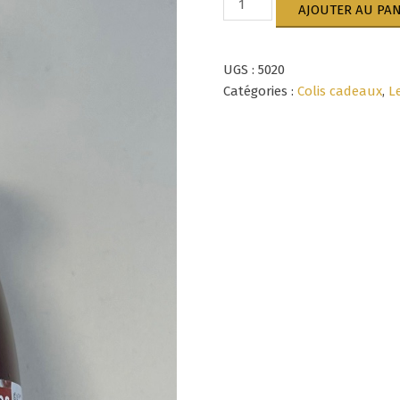
AJOUTER AU PAN
de
Jus
de
UGS :
5020
Pomme
Cerise
Catégories :
Colis cadeaux
,
L
25Cl