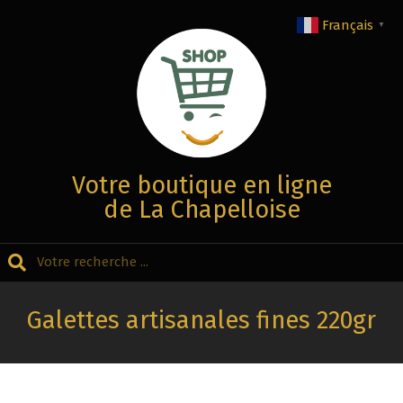
Aller
Français
▼
au
contenu
Votre boutique en ligne
de La Chapelloise
Recherche
Menu
Secondaire
Galettes artisanales fines 220gr