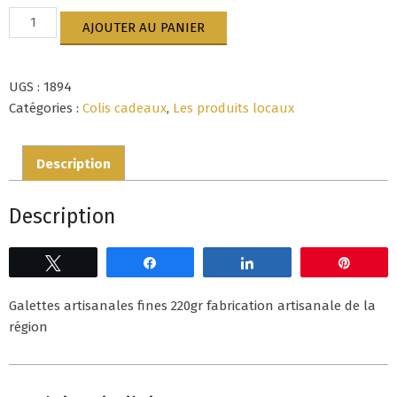
quantité
AJOUTER AU PANIER
de
Galettes
artisanales
UGS :
1894
fines
220gr
Catégories :
Colis cadeaux
,
Les produits locaux
Description
Description
Tweetez
Partagez
Partagez
Épingl
Galettes artisanales fines 220gr fabrication artisanale de la
région