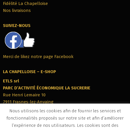
Fidélité La Chapelloise
Nos livraisons
SUIVEZ-NOUS
Merci de likez notre page Facebook
LA CHAPELLOISE – E-SHOP
ETLS srl
PARC‭ ‬D’ACTIVITÉ ÉCONOMIQUE LA SUCRERIE
Rue Henri Lemaire 10
7911‭ ‬Frasnes-lez-Anvaing
Belgique
Nous utilisons les cookies afin de fournir les services et
Tél : +32 (0)69 76 69 22
fonctionnalités proposés sur notre site et afin d’améliorer
info@eshop-lachapelloise.be
l’expérience de nos utilisateurs. Les cookies sont des
BCE : BE 0672 890 186