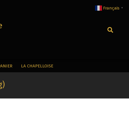
Français
▼
e
Recherche
PANIER
LA CHAPELLOISE
g)