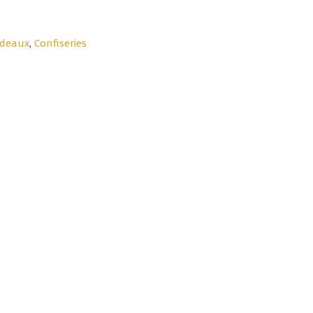
adeaux
,
Confiseries