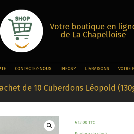
Votre boutique en lign
de La Chapelloise
PTE
CONTACTEZ-NOUS
INFOS
LIVRAISONS
VOTRE 
Menu
Secondaire
achet de 10 Cuberdons Léopold (130
€
13,00
TTC
Rupture de stock