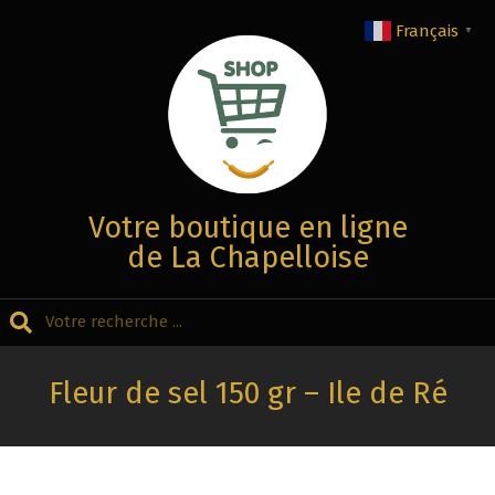
Aller
Français
▼
au
contenu
Votre boutique en ligne
de La Chapelloise
Recherche
Menu
Secondaire
Fleur de sel 150 gr – Ile de Ré