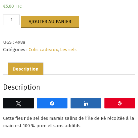
€
5,60
TTC
quantité
AJOUTER AU PANIER
de
Fleur
de
UGS :
4988
sel
150
Catégories :
Colis cadeaux
,
Les sels
gr
-
Description
Ile
de
Ré
Description
Tweetez
Partagez
Partagez
Épingl
Cette fleur de sel des marais salins de l’Île de Ré récoltée à la
main est 100 % pure et sans additifs.