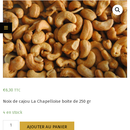
€
6,30
TTC
Noix de cajou La Chapelloise boite de 250 gr
4 en stock
quantité
AJOUTER AU PANIER
de