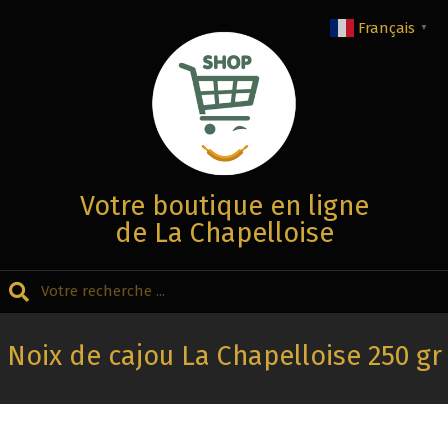
Aller
Français
▼
au
contenu
Votre boutique en ligne
de La Chapelloise
Recherche
Menu
Secondaire
Noix de cajou La Chapelloise 250 gr