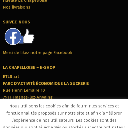
Fidélité La Chapelloise
Nos livraisons
SUIVEZ-NOUS
Merci de likez notre page Facebook
LA CHAPELLOISE – E-SHOP
ETLS srl
PARC‭ ‬D’ACTIVITÉ ÉCONOMIQUE LA SUCRERIE
Rue Henri Lemaire 10
7911‭ ‬Frasnes-lez-Anvaing
Belgique
Nous utilisons les cookies afin de fournir les services et
Tél : +32 (0)69 76 69 22
fonctionnalités proposés sur notre site et afin d’améliorer
info@eshop-lachapelloise.be
l’expérience de nos utilisateurs. Les cookies sont des
BCE : BE 0672 890 186
données qui sont téléchargés ou stockés sur votre ordinateur