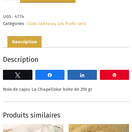
Noix
de
UGS :
4774
cajou
La
Catégories :
Colis cadeaux
,
Les fruits secs
Chapelloise
250
Description
gr
Description
Tweetez
Partagez
Partagez
Épingl
Noix de cajou La Chapelloise boite de 250 gr
Produits similaires