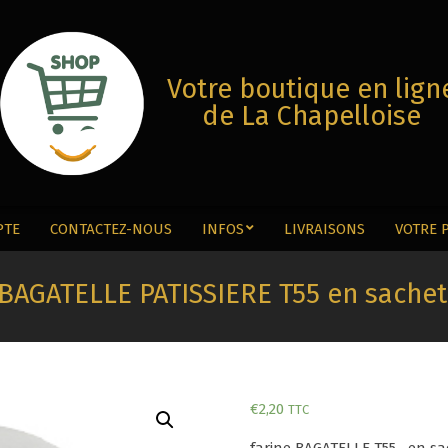
Votre boutique en lign
de La Chapelloise
PTE
CONTACTEZ-NOUS
INFOS
LIVRAISONS
VOTRE 
Menu
Secondaire
 BAGATELLE PATISSIERE T55 en sachet
€
2,20
TTC