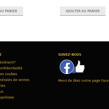
AU PANIER
AJOUTER AU PANIER
E
SUIVEZ-NOUS
ntolérant?
onfidentialité
les cookies
nérales de ventes
Merci de likez notre page Fac
les
us
apelloise