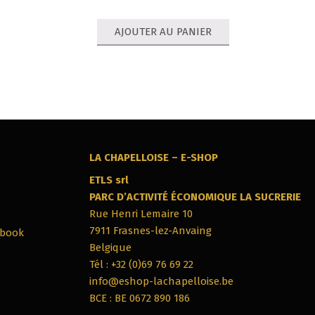
AJOUTER AU PANIER
LA CHAPELLOISE – E-SHOP
ETLS srl
PARC‭ ‬D’ACTIVITÉ ÉCONOMIQUE LA SUCRERIE
Rue Henri Lemaire 10
7911‭ ‬Frasnes-lez-Anvaing
ebook
Belgique
Tél : +32 (0)69 76 69 22
info@eshop-lachapelloise.be
BCE : BE 0672 890 186