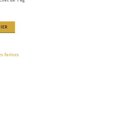
chet de 1 kg
IER
es farines