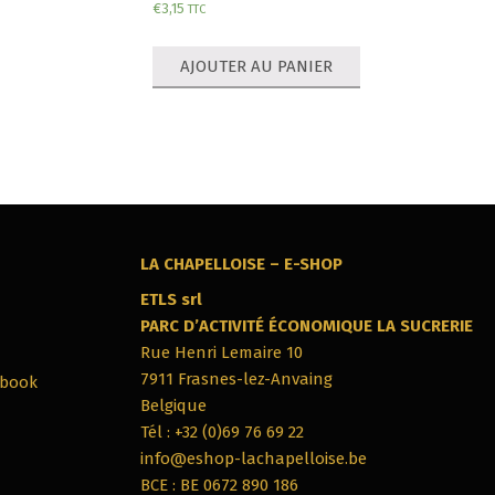
€
3,15
TTC
AJOUTER AU PANIER
LA CHAPELLOISE – E-SHOP
ETLS srl
PARC‭ ‬D’ACTIVITÉ ÉCONOMIQUE LA SUCRERIE
Rue Henri Lemaire 10
7911‭ ‬Frasnes-lez-Anvaing
ebook
Belgique
Tél : +32 (0)69 76 69 22
info@eshop-lachapelloise.be
BCE : BE 0672 890 186