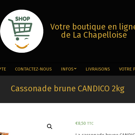
Votre boutique en lign
de La Chapelloise
PTE
CONTACTEZ-NOUS
INFOS
LIVRAISONS
VOTRE 
Menu
Secondaire
Cassonade brune CANDICO 2kg
€
8,50
TTC