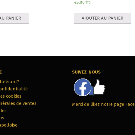
€
8,80
TTC
AU PANIER
AJOUTER AU PANIER
E
SUIVEZ-NOUS
ntolérant?
onfidentialité
les cookies
nérales de ventes
Merci de likez notre page Fac
les
us
apelloise