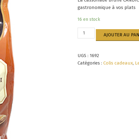
La cassonade brune CANDICO
gastronomique à vos plats
16 en stock
quantité
AJOUTER AU PAN
de
Cassonade
brune
UGS :
1692
CANDICO
2kg
Catégories :
Colis cadeaux
,
L