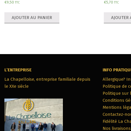
€
9,50
€
5,70
TTC
TTC
AJOUTER AU PANIER
AJOUTER 
L’ENTREPRISE
INFO PRATIQU
La Chapelloise, entreprise familiale depuis
Allergique? I
le XXe siècle
Politique de c
Politique sur 
Conditions Gé
Mentions léga
Contactez-no
Fidélité La Ch
Nos livraisons