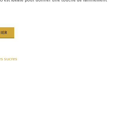
 est idéale pour donner une touche de raffinement
IER
es sucres