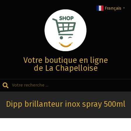
Aller
Français
▼
au
contenu
Votre boutique en ligne
de La Chapelloise
Recherche
Menu
Secondaire
Dipp brillanteur inox spray 500ml