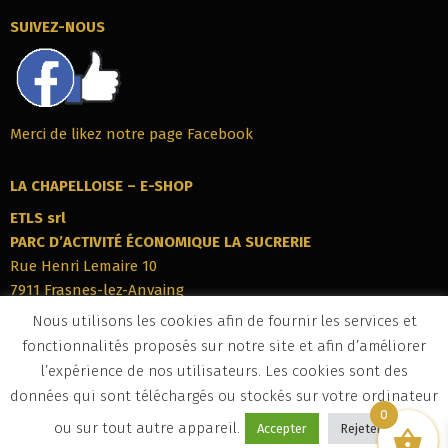
SUIVEZ-NOUS
Merci de likez notre page Facebook
LA CHAPELLOISE – E-SHOP
ETLS srl
PARC‭ ‬D’ACTIVITÉ ÉCONOMIQUE LA SUCRERIE
Rue Henri Lemaire 10
7911‭ ‬Frasnes-lez-Anvaing
Belgique
Nous utilisons les cookies afin de fournir les services et
Tél : +32 (0)69 76 69 22
fonctionnalités proposés sur notre site et afin d’améliorer
info@eshop-lachapelloise.be
l’expérience de nos utilisateurs. Les cookies sont des
BCE : BE 0672 890 186
données qui sont téléchargés ou stockés sur votre ordinateur
0
ou sur tout autre appareil.
Accepter
Rejeter