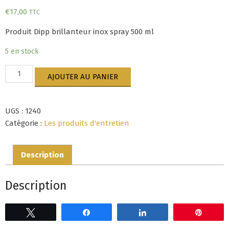
€
17,00
TTC
Produit Dipp brillanteur inox spray 500 ml
5 en stock
quantité
AJOUTER AU PANIER
de
Dipp
brillanteur
UGS :
1240
inox
spray
Catégorie :
Les produits d'entretien
500ml
Description
Description
Tweetez
Partagez
Partagez
Épingl